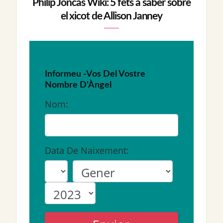
Philip Joncas Wiki: 5 fets a saber sobre
el xicot de Allison Janney
Informeu -Vos Del Vostre
Nombre D'Àngel
Nom:
Data De Naixement: