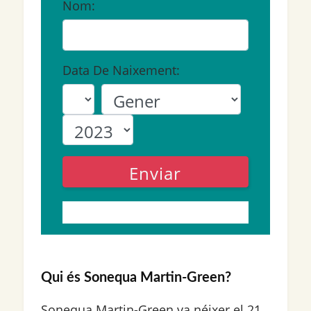
Nom:
Data De Naixement:
Enviar
Qui és Sonequa Martin-Green?
Sonequa Martin-Green va néixer el 21