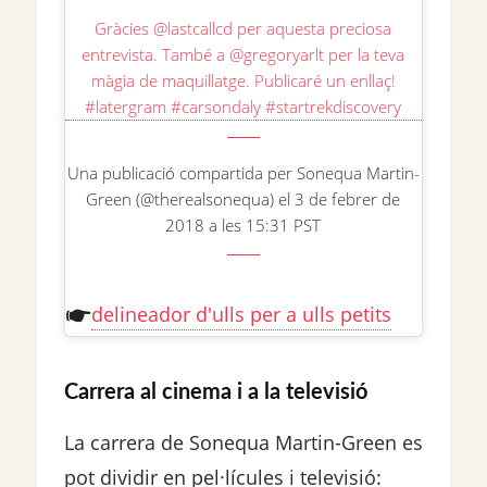
Gràcies @lastcallcd per aquesta preciosa
entrevista. També a @gregoryarlt per la teva
màgia de maquillatge. Publicaré un enllaç!
#latergram #carsondaly #startrekdiscovery
Una publicació compartida per Sonequa Martin-
Green (@therealsonequa) el 3 de febrer de
2018 a les 15:31 PST
delineador d'ulls per a ulls petits
Carrera al cinema i a la televisió
La carrera de Sonequa Martin-Green es
pot dividir en pel·lícules i televisió: