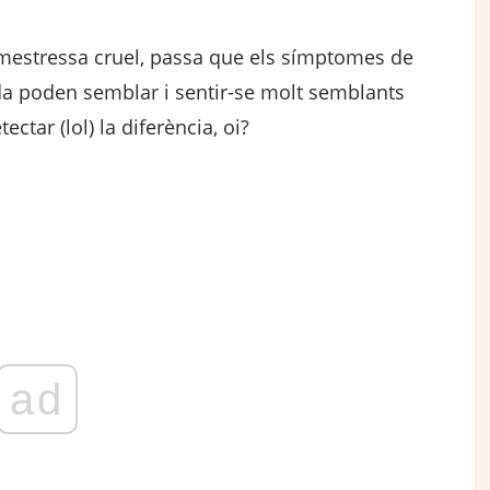
mestressa cruel, passa que els símptomes de
a poden semblar i sentir-se molt semblants
ctar (lol) la diferència, oi?
ad