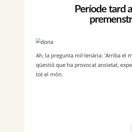
Període tard a
premenstr
Ah, la pregunta mil·lenària: 'Arriba e
qüestió que ha provocat ansietat, expe
tot el món.