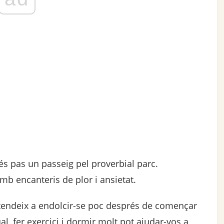
és pas un passeig pel proverbial parc.
 amb encanteris de plor i ansietat.
 tendeix a endolcir-se poc després de començar
l, fer exercici i dormir molt pot ajudar-vos a